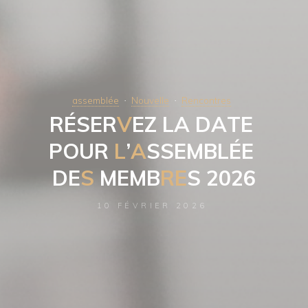
assemblée
Nouvelle
Rencontres
R
É
S
E
R
V
E
Z
L
A
D
A
T
E
P
O
U
R
L
’
A
S
S
E
M
B
L
É
E
D
E
S
M
E
M
B
R
E
S
2
0
2
6
10 FÉVRIER 2026