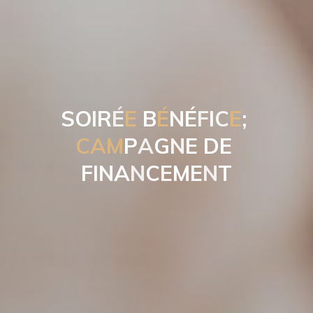
S
O
I
R
É
E
B
É
N
É
F
I
C
E
;
C
A
M
P
A
G
N
E
D
E
F
I
N
A
N
C
E
M
E
N
T